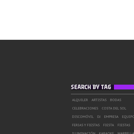
SEARCH BY TAG
ALQUILER
ARTISTAS
BODAS
CELEBRACIONES
COSTA DEL SOL
DISCOMÓVIL
DJ
EMPRESA
EQUIPO
FERIAS Y FIESTAS
FIESTA
FIESTAS
ILUMINACIÓN
KARAOKE
MARBELL