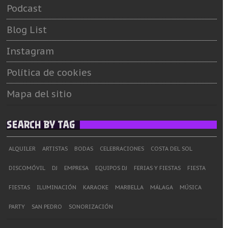
Podcast
Blog List
Instagram
Política de cookies
Mapa del sitio
SEARCH BY TAG
ALQUILER
ARTISTAS
BODAS
CELEBRACIONES
COSTA DEL SOL
DISCOMÓVIL
DJ
EMPRESA
EQUIPOS DJ
FERIAS Y FIESTAS
FIESTA
FIESTAS
ILUMINACIÓN
KARAOKE
MARBELLA
MÁLAGA
MÚSICA
PARTY
SAN PEDRO
SONORIZACIÓN