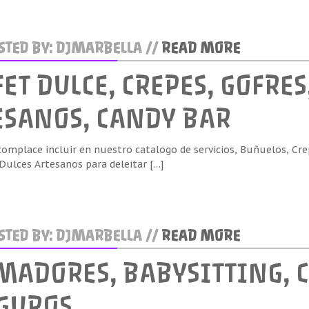
TED BY: DJMARBELLA //
READ MORE
ET DULCE, CREPES, GOFRES
ESANOS, CANDY BAR
omplace incluir en nuestro catalogo de servicios, Buñuelos, Cre
Dulces Artesanos para deleitar […]
TED BY: DJMARBELLA //
READ MORE
MADORES, BABYSITTING, C
GUROS