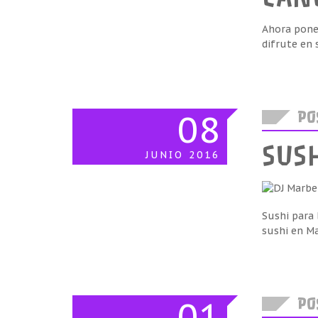
Ahora ponem
difrute en 
08
POS
SUSH
JUNIO
2016
Sushi para 
sushi en Ma
01
POS