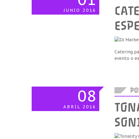
CAT
JUNIO
2016
ESP
Catering pa
evento o es
08
POS
TON
ABRIL
2016
SON