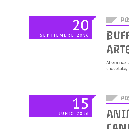
20
POS
BUFF
SEPTIEMBRE
2016
ART
Ahora nos c
chocolate, 
15
POS
ANI
JUNIO
2016
CAN