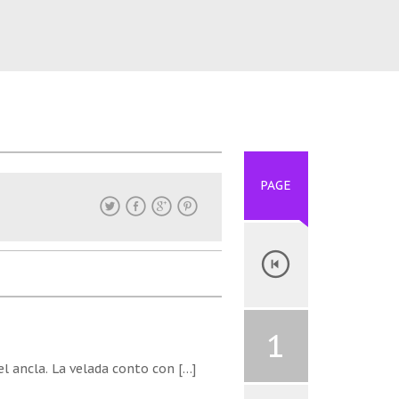
PAGE
1
l ancla. La velada conto con […]