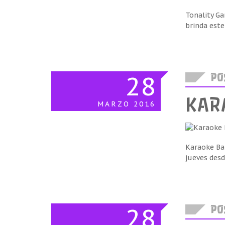
Tonality G
brinda este
28
POS
KAR
MARZO
2016
Karaoke Bab
jueves desd
28
POS