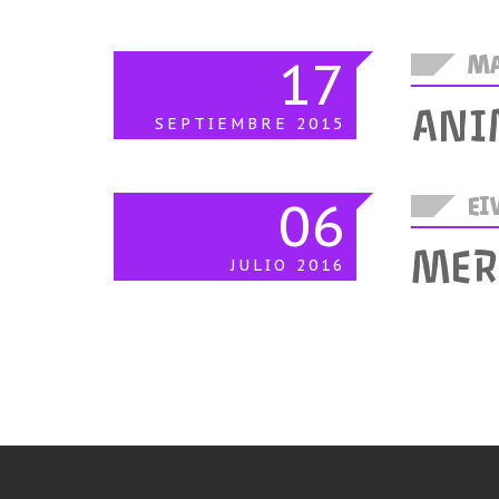
17
MA
ANI
SEPTIEMBRE
2015
06
EIV
MER
JULIO
2016