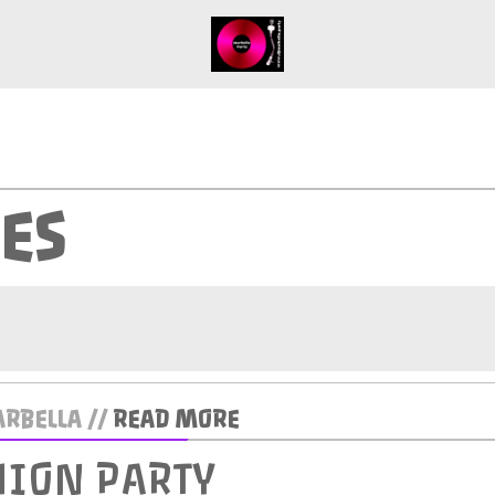
ES
RBELLA //
READ MORE
HION PARTY