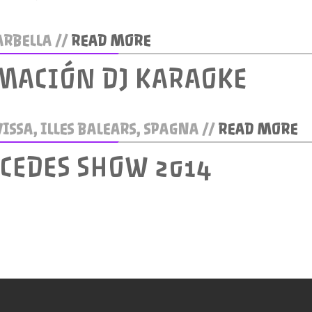
RBELLA //
READ MORE
MACIÓN DJ KARAOKE
ISSA, ILLES BALEARS, SPAGNA //
READ MORE
CEDES SHOW 2014