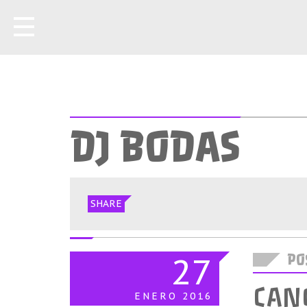
DJ BODAS
SHARE
27
POS
CAN
ENERO
2016