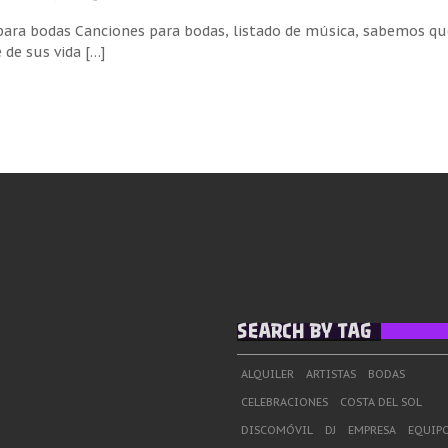
para bodas Canciones para bodas, listado de música, sabemos que
de sus vida […]
SEARCH BY TAG
ALQUILER
ARTISTAS
BODAS
CELEBRACIONES
COSTA DEL SOL
DISCOMÓVIL
DJ
EMPRESA
EQUIPO