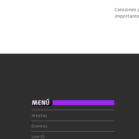
Canciones 
importante 
MENÚ
Artistas
Eventos
Live DJ