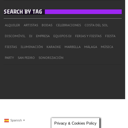
SEARCH BY TAG
ALQUILER
ARTISTAS
BODAS
CELEBRACIONES
COSTA DEL SOL
DISCOMÓVIL
DJ
EMPRESA
EQUIPOS DJ
FERIAS Y FIESTAS
FIESTA
FIESTAS
ILUMINACIÓN
KARAOKE
MARBELLA
MÁLAGA
MÚSICA
PARTY
SAN PEDRO
SONORIZACIÓN
Spanish
▼
Privacy & Cookies Policy